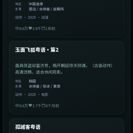
中国香港
地区
周迅 / 佘诗曼 / 梁朝伟
主演
动作
·
2025
·
动漫
8.6万
3.8千
1年前
2:13:08
韩国
热门
玉面飞狐粤语·篇2
面具侠盗劫富济贫，揭开朝廷惊天阴谋。（古装动作）
高清流畅，适合休闲观影。
韩国
地区
佘诗曼 / 张译 / 黄渤
主演
动作
·
2025
·
电影
8.6万
3.7千
8个月前
1:11:10
中国大陆
热门
孤城客粤语