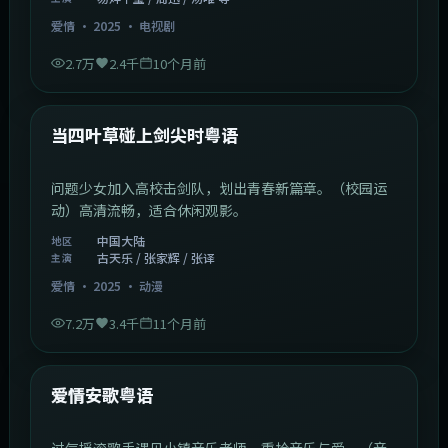
爱情
·
2025
·
电视剧
2.7万
2.4千
10个月前
1:23:05
中国大陆
最新
当四叶草碰上剑尖时粤语
问题少女加入高校击剑队，划出青春新篇章。（校园运
动）高清流畅，适合休闲观影。
中国大陆
地区
古天乐 / 张家辉 / 张译
主演
爱情
·
2025
·
动漫
7.2万
3.4千
11个月前
1:46:58
中国大陆
最新
爱情安歌粤语
过气摇滚歌手遇见小镇音乐老师，重拾音乐与爱。（音