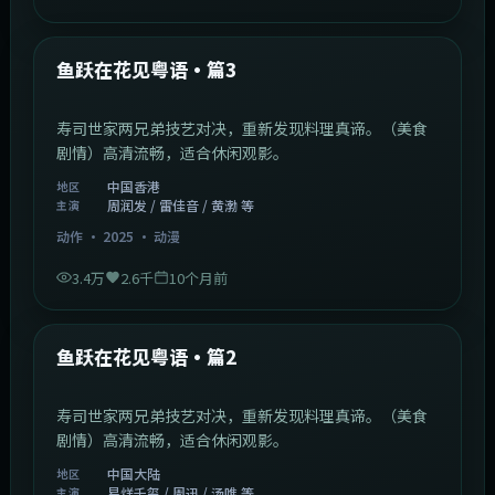
1:02:40
中国香港
最新
鱼跃在花见粤语·篇3
寿司世家两兄弟技艺对决，重新发现料理真谛。（美食
剧情）高清流畅，适合休闲观影。
中国香港
地区
周润发 / 雷佳音 / 黄渤 等
主演
动作
·
2025
·
动漫
3.4万
2.6千
10个月前
1:09:53
中国大陆
最新
鱼跃在花见粤语·篇2
寿司世家两兄弟技艺对决，重新发现料理真谛。（美食
剧情）高清流畅，适合休闲观影。
中国大陆
地区
易烊千玺 / 周迅 / 汤唯 等
主演