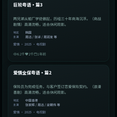
最新
巨轮粤语·篇3
两兄弟从船厂学徒做起，历经三十年商海沉浮。（商战
剧情）高清流畅，适合休闲观影。
韩国
地区
周迅 / 张译 / 周润发 等
主演
爱情
·
2025
·
电视剧
6.2千
2千
1年前
47:04
中国香港
最新
爱情全保粤语·篇2
保险员为完成任务，与客户签订恋爱保险契约。（浪漫
喜剧）高清流畅，适合休闲观影。
中国香港
地区
张家辉 / 周迅 / 梁朝伟 等
主演
爱情
·
2025
·
电视剧