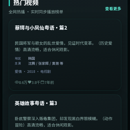
热门视频
查看更多
全网热播 · 实时同步播放榜单
44:14
韩国
热门
蔡锷与小凤仙粤语·篇2
民国将军与歌女的乱世爱情，见证时代变革。（历史爱
情）高清流畅，适合休闲观影。
韩国
地区
沈腾 / 张家辉 / 黄渤 等
主演
爱情
·
2018
·
电视剧
8.6万
3.8千
7年前
2:09:45
中国香港
热门
英雄故事粤语·篇3
卧底警察深入贩毒集团，却发现黑白界限模糊。（动作
冒险）高清流畅，适合休闲观影。