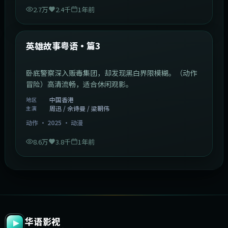
2.7万
2.4千
1年前
2:09:45
中国香港
最新
英雄故事粤语·篇3
卧底警察深入贩毒集团，却发现黑白界限模糊。（动作
冒险）高清流畅，适合休闲观影。
中国香港
地区
周迅 / 佘诗曼 / 梁朝伟
主演
动作
·
2025
·
动漫
8.6万
3.8千
1年前
华语影视