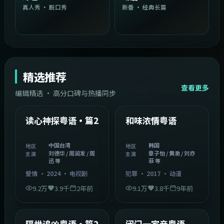
真人秀 · 脱口秀
新番 · 经典长篇
精选推荐
查看更多
编辑精选 · 高分口碑与热播同步
1:54:36
2:08:51
中国台湾
韩国
精选
精选
读心神探粤语·篇2
和味浓情粤语
中国台湾
韩国
地区
地区
刘德华 / 周润发 / 周
章子怡 / 黄渤 / 刘亦
主演
主演
迅 等
菲 等
爱情
·
2024
·
电视剧
犯罪
·
2017
·
动漫
9.2万
3.9千
2年前
9.1万
3.8千
9年前
2:05:21
1:06:37
韩国
中国香港
精选
精选
隔世追凶粤语·篇2
闭门一家亲粤语