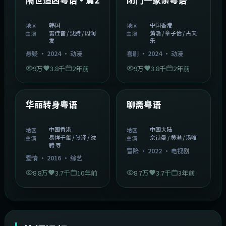
韩国
中国香港
地区
地区
雷佳音 / 沈腾 / 周润
黄渤 / 章子怡 / 古天
主演
主演
发
乐
悬疑
·
2024
·
动漫
喜剧
·
2024
·
动漫
9万
3.8千
2年前
9万
3.8千
2年前
1:27:50
2:02:43
中国香港
中国大陆
精选
精选
华丽转身粤语
聊斋粤语
中国香港
中国大陆
地区
地区
易烊千玺 / 张译 / 沈
佘诗曼 / 黄渤 / 汤唯
主演
主演
腾 等
冒险
·
2022
·
电视剧
爱情
·
2016
·
综艺
8.8万
3.7千
10年前
8.7万
3.7千
3年前