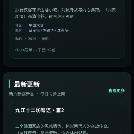
独行侠客守护边陲小城，对抗外敌与内心孤寂。（武侠
剧情）高清流畅，适合休闲观影。
中国大陆
地区
章子怡 / 刘德华 / 沈腾 等
主演
动作
·
2019
·
电影
8.4万
3.7千
7年前
最新更新
查看更多
新片新剧新番 · 每日同步上架
1:20:26
中国大陆
最新
九江十二坊粤语·篇2
三个酿酒家族的恩怨情仇，跨越两代人的商战传奇。
（家族传奇）高清流畅，适合休闲观影。