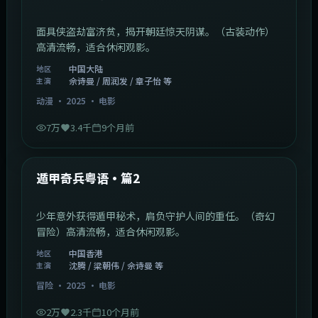
面具侠盗劫富济贫，揭开朝廷惊天阴谋。（古装动作）
高清流畅，适合休闲观影。
中国大陆
地区
佘诗曼 / 周润发 / 章子怡 等
主演
动漫
·
2025
·
电影
7万
3.4千
9个月前
1:10:21
中国香港
最新
遁甲奇兵粤语·篇2
少年意外获得遁甲秘术，肩负守护人间的重任。（奇幻
冒险）高清流畅，适合休闲观影。
中国香港
地区
沈腾 / 梁朝伟 / 佘诗曼 等
主演
冒险
·
2025
·
电影
2万
2.3千
10个月前