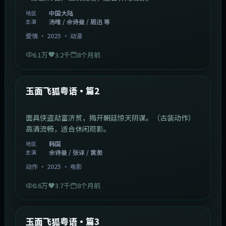
中国大陆
地区
汤唯 / 佘诗曼 / 周迅 等
主演
爱情
·
2025
·
动漫
6.1万
3.2千
8个月前
2:13:08
韩国
最新
玉面飞狐粤语·篇2
面具侠盗劫富济贫，揭开朝廷惊天阴谋。（古装动作）
高清流畅，适合休闲观影。
韩国
地区
佘诗曼 / 张译 / 黄渤
主演
动作
·
2025
·
电影
8.6万
3.7千
8个月前
1:07:39
中国大陆
最新
玉面飞狐粤语·篇3