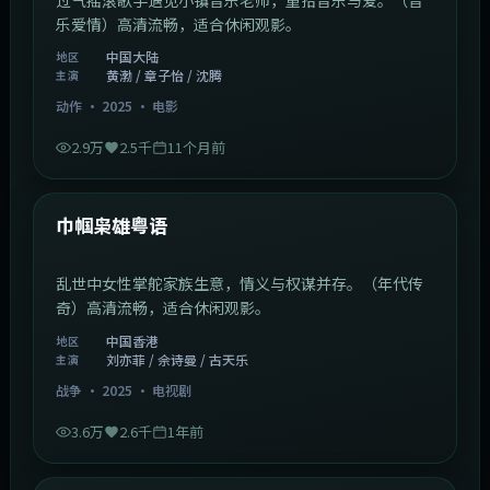
乐爱情）高清流畅，适合休闲观影。
中国大陆
地区
黄渤 / 章子怡 / 沈腾
主演
动作
·
2025
·
电影
2.9万
2.5千
11个月前
1:29:59
中国香港
最新
巾帼枭雄粤语
乱世中女性掌舵家族生意，情义与权谋并存。（年代传
奇）高清流畅，适合休闲观影。
中国香港
地区
刘亦菲 / 佘诗曼 / 古天乐
主演
战争
·
2025
·
电视剧
3.6万
2.6千
1年前
2:01:03
韩国